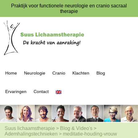
Praktijk voor functionele neurologie en cranio sacraal
therapie
Home
Neurologie
Cranio
Klachten
Blog
Ervaringen
Contact
Suus lichaamstherapie
>
Blog & Video's
>
Ademhalingstechnieken
>
meditatie-houding-vrouw