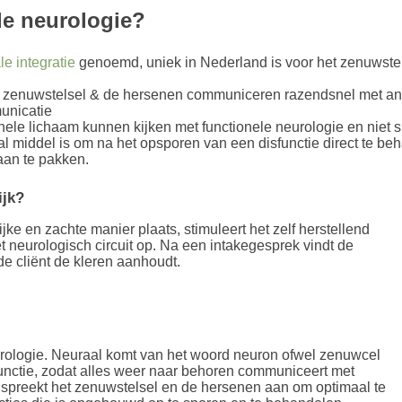
le neurologie?
le integratie
genoemd, uniek in Nederland is voor het zenuwste
et zenuwstelsel & de hersenen communiceren razendsnel met an
municatie
le lichaam kunnen kijken met functionele neurologie en niet 
l middel is om na het opsporen van een disfunctie direct te be
aan te pakken.
ijk?
jke en zachte manier plaats, stimuleert het zelf herstellend
t neurologisch circuit op. Na een intakegesprek vindt de
e cliënt de kleren aanhoudt.
eurologie. Neuraal komt van het woord neuron ofwel zenuwcel
functie, zodat alles weer naar behoren communiceert met
spreekt het zenuwstelsel en de hersenen aan om optimaal te