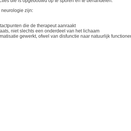
cties die is opgebouwd op te sporen en te behandelen.
neurologie zijn:
tactpunten die de therapeut aanraakt
aats, niet slechts een onderdeel van het lichaam
atisatie gewerkt, ofwel van disfunctie naar natuurlijk function