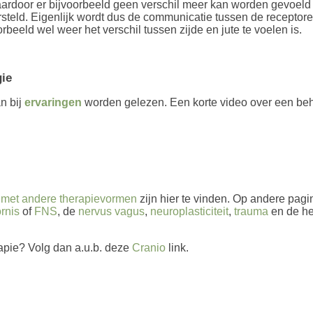
rdoor er bijvoorbeeld geen verschil meer kan worden gevoeld tu
ersteld. Eigenlijk wordt dus de communicatie tussen de recept
beeld wel weer het verschil tussen zijde en jute te voelen is.
gie
n bij
ervaringen
worden gelezen. Een korte video over een beh
l met andere therapievormen
zijn hier te vinden. Op andere pagi
rnis
of
FNS
, de
nervus vagus
,
neuroplasticiteit
,
trauma
en de h
rapie? Volg dan a.u.b. deze
Cranio
link.