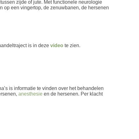
ssen zijde of jute. Met functionele neurologie
oren op een vingertop, de zenuwbanen, de hersenen
andeltraject is in deze
video
te zien.
na’s is informatie te vinden over het behandelen
ersenen,
anesthesie
en de hersenen. Per klacht