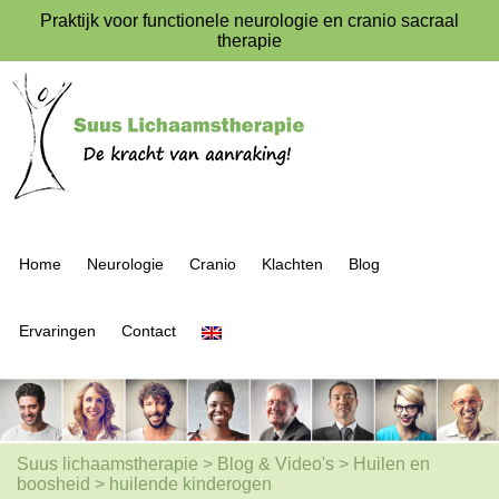
Praktijk voor functionele neurologie en cranio sacraal
therapie
Home
Neurologie
Cranio
Klachten
Blog
Ervaringen
Contact
Suus lichaamstherapie
>
Blog & Video's
>
Huilen en
boosheid
>
huilende kinderogen