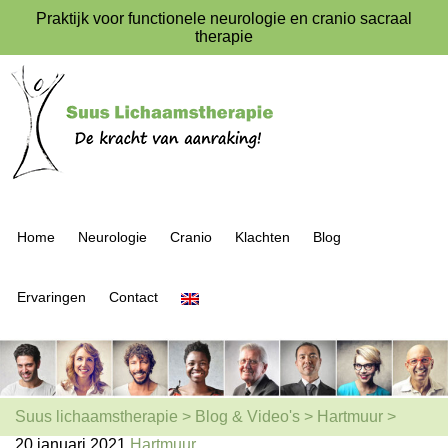
Praktijk voor functionele neurologie en cranio sacraal
therapie
Home
Neurologie
Cranio
Klachten
Blog
Ervaringen
Contact
Suus lichaamstherapie
>
Blog & Video's
>
Hartmuur
>
20 januari 2021
Hartmuur