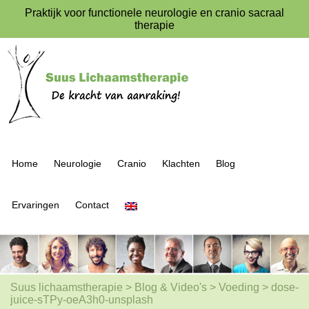
Praktijk voor functionele neurologie en cranio sacraal
therapie
Home
Neurologie
Cranio
Klachten
Blog
Ervaringen
Contact
Suus lichaamstherapie
>
Blog & Video's
>
Voeding
>
dose-
juice-sTPy-oeA3h0-unsplash