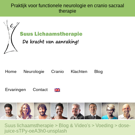
Praktijk voor functionele neurologie en cranio sacraal
therapie
Home
Neurologie
Cranio
Klachten
Blog
Ervaringen
Contact
Suus lichaamstherapie
>
Blog & Video's
>
Voeding
>
dose-
juice-sTPy-oeA3h0-unsplash