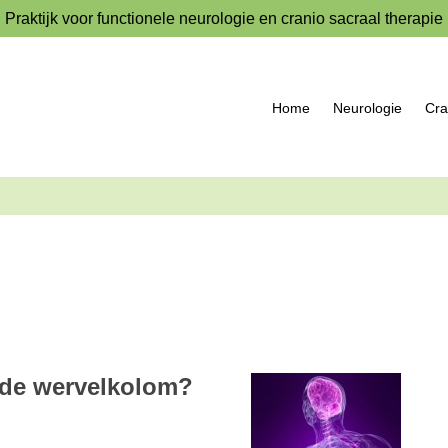
Praktijk voor functionele neurologie en cranio sacraal therapie
Home
Neurologie
Cra
nde wervelkolom?