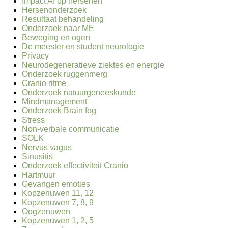
Impact AI op hersenen
Hersenonderzoek
Resultaat behandeling
Onderzoek naar ME
Beweging en ogen
De meester en student neurologie
Privacy
Neurodegeneratieve ziektes en energie
Onderzoek ruggenmerg
Cranio ritme
Onderzoek natuurgeneeskunde
Mindmanagement
Onderzoek Brain fog
Stress
Non-verbale communicatie
SOLK
Nervus vagus
Sinusitis
Onderzoek effectiviteit Cranio
Hartmuur
Gevangen emoties
Kopzenuwen 11, 12
Kopzenuwen 7, 8, 9
Oogzenuwen
Kopzenuwen 1, 2, 5