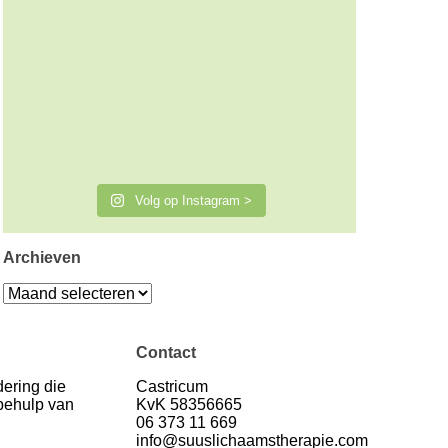
Volg op Instagram >
Archieven
Archieven
Contact
ering die
Castricum
 behulp van
KvK 58356665
06 373 11 669
info@suuslichaamstherapie.com