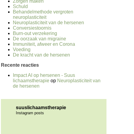
Zorgen maken
Schuld
Behandelmethode vergroten
neuroplasticiteit
Neuroplasticiteit van de hersenen
Conversiestoornis
Burn-out verzekering
De oorzaak van migraine
Immuniteit, afweer en Corona
Voeding
De kracht van de hersenen
Recente reacties
Impact AI op hersenen - Suus
lichaamstherapie
op
Neuroplasticiteit van
de hersenen
suuslichaamstherapie
Instagram posts