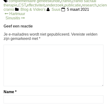
complementaire geneeskunde
,
cranio
,
cranio sacraal
therapie
,
CST
,
effectiviteit
,
onderzoek
,
publicatie
,
research
,
scie
cranio
Blog & Video's
Suus
5 maart 2021
Post
Hartmuur
Sinusitis
navigation
Geef een reactie
Je e-mailadres wordt niet gepubliceerd.
Vereiste velden
zijn gemarkeerd met
*
Name
*