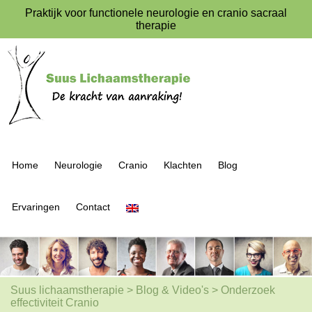
Praktijk voor functionele neurologie en cranio sacraal
therapie
Home
Neurologie
Cranio
Klachten
Blog
Ervaringen
Contact
Suus lichaamstherapie
>
Blog & Video's
>
Onderzoek
effectiviteit Cranio