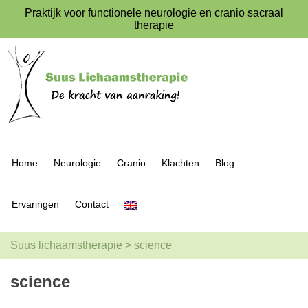
Praktijk voor functionele neurologie en cranio sacraal
therapie
Home
Neurologie
Cranio
Klachten
Blog
Ervaringen
Contact
Suus lichaamstherapie
>
science
science