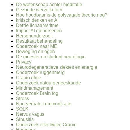
De wetenschap achter meditatie
Gezonde wervelkolom
Hoe houdbaar is de polyvagale theorie nog?
kritisch denken en AI
Derde lichaamsritme
Impact AI op hersenen
Hersenonderzoek
Resultaat behandeling
Onderzoek naar ME
Beweging en ogen
De meester en student neurologie
Privacy
Neurodegeneratieve ziektes en energie
Onderzoek ruggenmerg
Cranio ritme
Onderzoek natuurgeneeskunde
Mindmanagement
Onderzoek Brain fog
Stress
Non-verbale communicatie
SOLK
Nervus vagus
Sinusitis
Onderzoek effectiviteit Cranio
Hartmuur