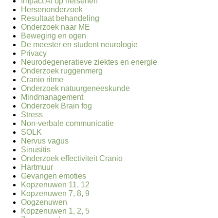
Impact AI op hersenen
Hersenonderzoek
Resultaat behandeling
Onderzoek naar ME
Beweging en ogen
De meester en student neurologie
Privacy
Neurodegeneratieve ziektes en energie
Onderzoek ruggenmerg
Cranio ritme
Onderzoek natuurgeneeskunde
Mindmanagement
Onderzoek Brain fog
Stress
Non-verbale communicatie
SOLK
Nervus vagus
Sinusitis
Onderzoek effectiviteit Cranio
Hartmuur
Gevangen emoties
Kopzenuwen 11, 12
Kopzenuwen 7, 8, 9
Oogzenuwen
Kopzenuwen 1, 2, 5