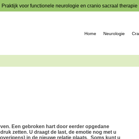
Praktijk voor functionele neurologie en cranio sacraal therapie
Home
Neurologie
Cra
 leven. Een gebroken hart door eerder opgedane
druk zetten. U draagt de last, de emotie nog met u
overigens) in de nieuwe relatie plaats. Soms kunt u