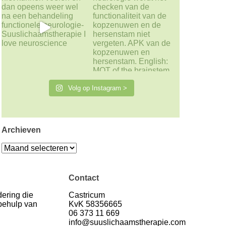
Volg op Instagram >
Archieven
Archieven
Contact
ering die
Castricum
 behulp van
KvK 58356665
06 373 11 669
info@suuslichaamstherapie.com