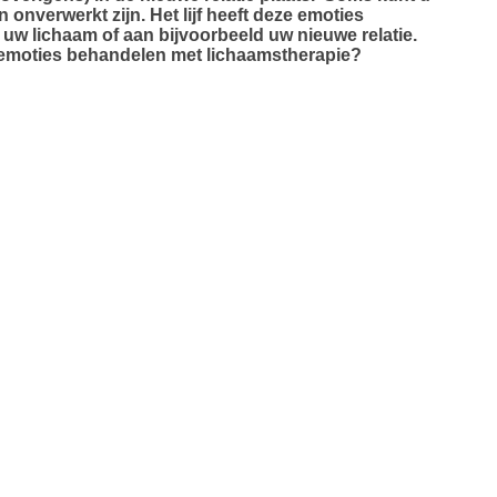
n onverwerkt zijn. Het lijf heeft deze emoties
uw lichaam of aan bijvoorbeeld uw nieuwe relatie.
 emoties behandelen met lichaamstherapie?