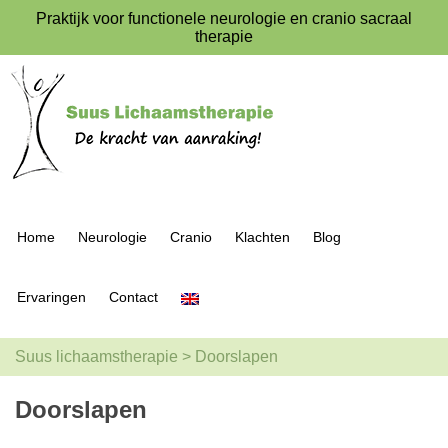
Praktijk voor functionele neurologie en cranio sacraal
therapie
Home
Neurologie
Cranio
Klachten
Blog
Ervaringen
Contact
Suus lichaamstherapie
>
Doorslapen
Doorslapen