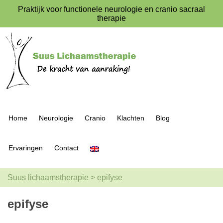
Praktijk voor functionele neurologie en cranio sacraal
therapie
Home
Neurologie
Cranio
Klachten
Blog
Ervaringen
Contact
Suus lichaamstherapie
>
epifyse
epifyse