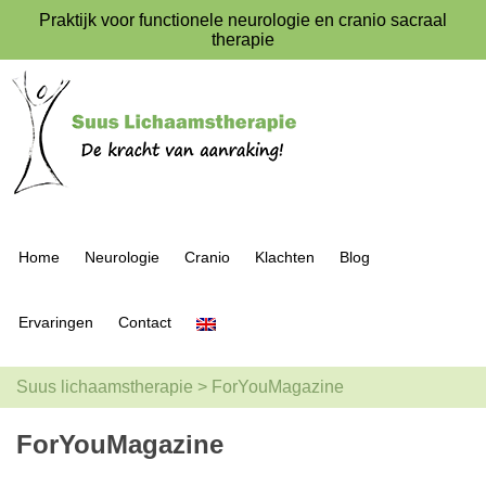
Praktijk voor functionele neurologie en cranio sacraal
therapie
Home
Neurologie
Cranio
Klachten
Blog
Ervaringen
Contact
Suus lichaamstherapie
>
ForYouMagazine
ForYouMagazine