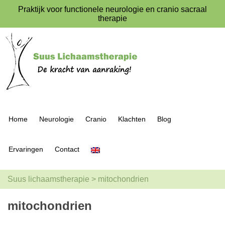
Praktijk voor functionele neurologie en cranio sacraal
therapie
Home
Neurologie
Cranio
Klachten
Blog
Ervaringen
Contact
Suus lichaamstherapie
>
mitochondrien
mitochondrien