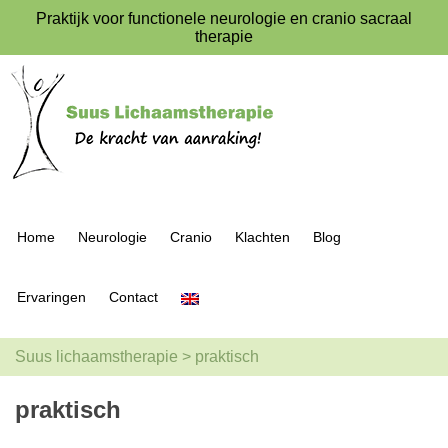
Praktijk voor functionele neurologie en cranio sacraal
therapie
Home
Neurologie
Cranio
Klachten
Blog
Ervaringen
Contact
Suus lichaamstherapie
>
praktisch
praktisch