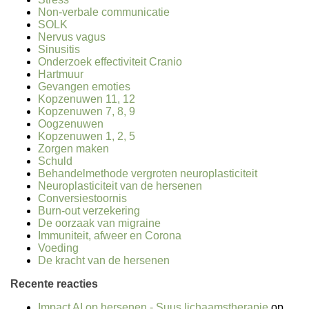
Non-verbale communicatie
SOLK
Nervus vagus
Sinusitis
Onderzoek effectiviteit Cranio
Hartmuur
Gevangen emoties
Kopzenuwen 11, 12
Kopzenuwen 7, 8, 9
Oogzenuwen
Kopzenuwen 1, 2, 5
Zorgen maken
Schuld
Behandelmethode vergroten neuroplasticiteit
Neuroplasticiteit van de hersenen
Conversiestoornis
Burn-out verzekering
De oorzaak van migraine
Immuniteit, afweer en Corona
Voeding
De kracht van de hersenen
Recente reacties
Impact AI op hersenen - Suus lichaamstherapie
op