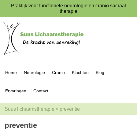
Praktijk voor functionele neurologie en cranio sacraal
therapie
Home
Neurologie
Cranio
Klachten
Blog
Ervaringen
Contact
Suus lichaamstherapie
>
preventie
preventie