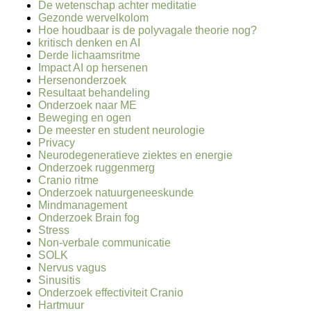
De wetenschap achter meditatie
Gezonde wervelkolom
Hoe houdbaar is de polyvagale theorie nog?
kritisch denken en AI
Derde lichaamsritme
Impact AI op hersenen
Hersenonderzoek
Resultaat behandeling
Onderzoek naar ME
Beweging en ogen
De meester en student neurologie
Privacy
Neurodegeneratieve ziektes en energie
Onderzoek ruggenmerg
Cranio ritme
Onderzoek natuurgeneeskunde
Mindmanagement
Onderzoek Brain fog
Stress
Non-verbale communicatie
SOLK
Nervus vagus
Sinusitis
Onderzoek effectiviteit Cranio
Hartmuur