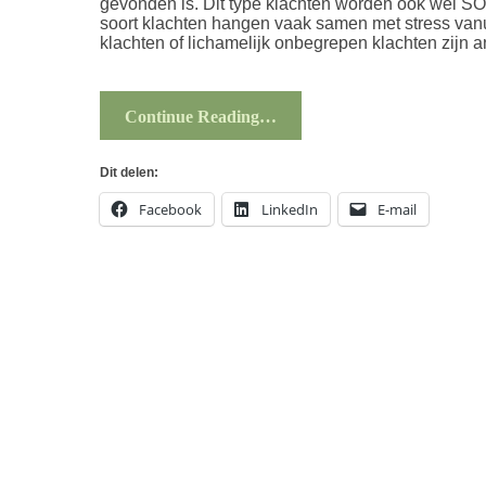
gevonden is. Dit type klachten worden ook wel S
soort klachten hangen vaak samen met stress van
klachten of lichamelijk onbegrepen klachten zijn
Continue Reading…
Dit delen:
Facebook
LinkedIn
E-mail