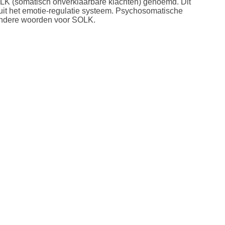
OLK (somatisch onverklaarbare klachten) genoemd. Dit
uit het emotie-regulatie systeem. Psychosomatische
 andere woorden voor SOLK.