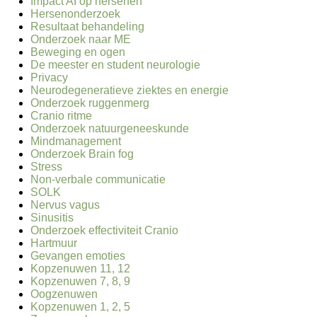
Impact AI op hersenen
Hersenonderzoek
Resultaat behandeling
Onderzoek naar ME
Beweging en ogen
De meester en student neurologie
Privacy
Neurodegeneratieve ziektes en energie
Onderzoek ruggenmerg
Cranio ritme
Onderzoek natuurgeneeskunde
Mindmanagement
Onderzoek Brain fog
Stress
Non-verbale communicatie
SOLK
Nervus vagus
Sinusitis
Onderzoek effectiviteit Cranio
Hartmuur
Gevangen emoties
Kopzenuwen 11, 12
Kopzenuwen 7, 8, 9
Oogzenuwen
Kopzenuwen 1, 2, 5