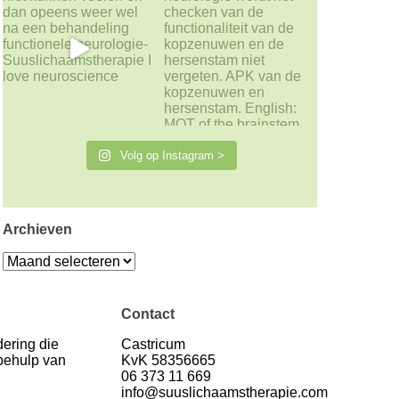
Volg op Instagram >
Archieven
Archieven
Contact
ering die
Castricum
 behulp van
KvK 58356665
06 373 11 669
info@suuslichaamstherapie.com