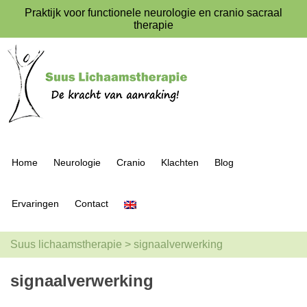
Praktijk voor functionele neurologie en cranio sacraal
therapie
Home
Neurologie
Cranio
Klachten
Blog
Ervaringen
Contact
Suus lichaamstherapie
>
signaalverwerking
signaalverwerking