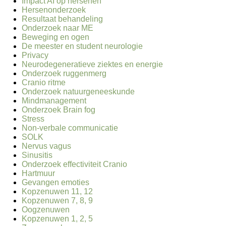
Impact AI op hersenen
Hersenonderzoek
Resultaat behandeling
Onderzoek naar ME
Beweging en ogen
De meester en student neurologie
Privacy
Neurodegeneratieve ziektes en energie
Onderzoek ruggenmerg
Cranio ritme
Onderzoek natuurgeneeskunde
Mindmanagement
Onderzoek Brain fog
Stress
Non-verbale communicatie
SOLK
Nervus vagus
Sinusitis
Onderzoek effectiviteit Cranio
Hartmuur
Gevangen emoties
Kopzenuwen 11, 12
Kopzenuwen 7, 8, 9
Oogzenuwen
Kopzenuwen 1, 2, 5