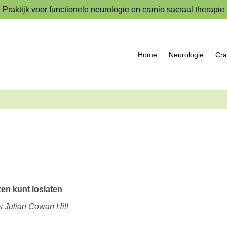
Praktijk voor functionele neurologie en cranio sacraal therapie
Home
Neurologie
Cra
zen kunt loslaten
s Julian Cowan Hill