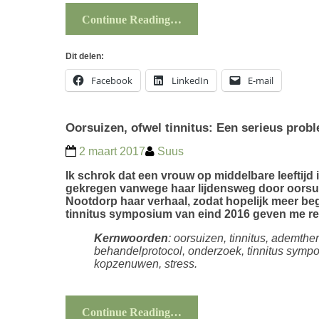
Continue Reading…
Dit delen:
Facebook
LinkedIn
E-mail
Oorsuizen, ofwel tinnitus: Een serieus prob
2 maart 2017
Suus
Ik schrok dat een vrouw op middelbare leeftijd
gekregen vanwege haar lijdensweg door oorsu
Nootdorp haar verhaal, zodat hopelijk meer begr
tinnitus symposium van eind 2016 geven me re
Kernwoorden
: oorsuizen, tinnitus, ademth
behandelprotocol, onderzoek, tinnitus sympos
kopzenuwen, stress.
Continue Reading…