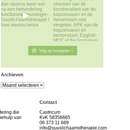
Volg op Instagram >
Archieven
Archieven
Contact
ering die
Castricum
 behulp van
KvK 58356665
06 373 11 669
info@suuslichaamstherapie.com