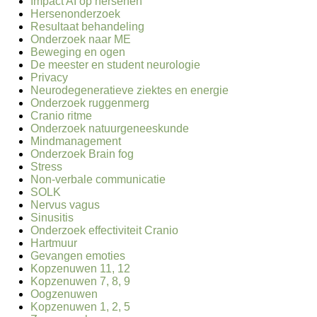
Impact AI op hersenen
Hersenonderzoek
Resultaat behandeling
Onderzoek naar ME
Beweging en ogen
De meester en student neurologie
Privacy
Neurodegeneratieve ziektes en energie
Onderzoek ruggenmerg
Cranio ritme
Onderzoek natuurgeneeskunde
Mindmanagement
Onderzoek Brain fog
Stress
Non-verbale communicatie
SOLK
Nervus vagus
Sinusitis
Onderzoek effectiviteit Cranio
Hartmuur
Gevangen emoties
Kopzenuwen 11, 12
Kopzenuwen 7, 8, 9
Oogzenuwen
Kopzenuwen 1, 2, 5