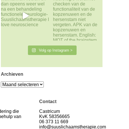
Volg op Instagram >
Archieven
Archieven
Contact
ering die
Castricum
 behulp van
KvK 58356665
06 373 11 669
info@suuslichaamstherapie.com