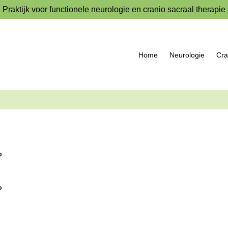
Praktijk voor functionele neurologie en cranio sacraal therapie
Home
Neurologie
Cra
?
?