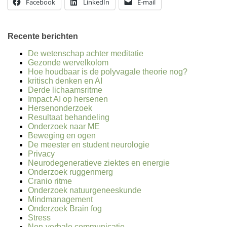
Facebook
LinkedIn
E-mail
Recente berichten
De wetenschap achter meditatie
Gezonde wervelkolom
Hoe houdbaar is de polyvagale theorie nog?
kritisch denken en AI
Derde lichaamsritme
Impact AI op hersenen
Hersenonderzoek
Resultaat behandeling
Onderzoek naar ME
Beweging en ogen
De meester en student neurologie
Privacy
Neurodegeneratieve ziektes en energie
Onderzoek ruggenmerg
Cranio ritme
Onderzoek natuurgeneeskunde
Mindmanagement
Onderzoek Brain fog
Stress
Non-verbale communicatie