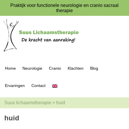
Praktijk voor functionele neurologie en cranio sacraal
therapie
Home
Neurologie
Cranio
Klachten
Blog
Ervaringen
Contact
Suus lichaamstherapie
>
huid
huid