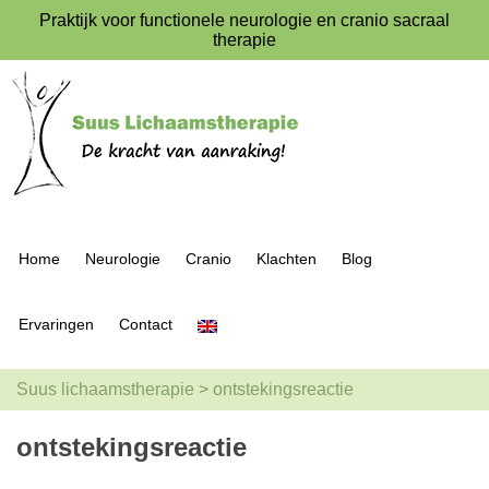
Praktijk voor functionele neurologie en cranio sacraal
therapie
Home
Neurologie
Cranio
Klachten
Blog
Ervaringen
Contact
Suus lichaamstherapie
>
ontstekingsreactie
ontstekingsreactie