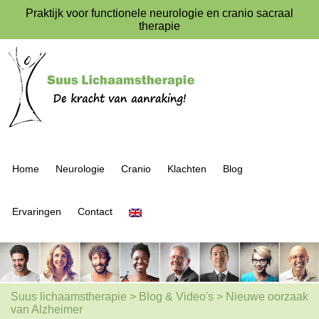
Praktijk voor functionele neurologie en cranio sacraal
therapie
Home
Neurologie
Cranio
Klachten
Blog
Ervaringen
Contact
Suus lichaamstherapie
>
Blog & Video's
>
Nieuwe oorzaak
van Alzheimer