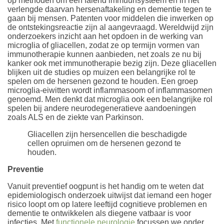
op methoden om een falend immuunsysteem en in het
verlengde daarvan hersenaftakeling en dementie tegen te
gaan bij mensen. Patenten voor middelen die inwerken op
de ontstekingsreactie zijn al aangevraagd. Wereldwijd zijn
onderzoekers inzicht aan het opdoen in de werking van
microglia of gliacellen, zodat ze op termijn vormen van
immunotherapie kunnen aanbieden, net zoals ze nu bij
kanker ook met immunotherapie bezig zijn. Deze gliacellen
blijken uit de studies op muizen een belangrijke rol te
spelen om de hersenen gezond te houden. Een groep
microglia-eiwitten wordt inflammasoom of inflammasomen
genoemd. Men denkt dat microglia ook een belangrijke rol
spelen bij andere neurodegeneratieve aandoeningen
zoals ALS en de ziekte van Parkinson.
Gliacellen zijn hersencellen die beschadigde
cellen opruimen om de hersenen gezond te
houden.
Preventie
Vanuit preventief oogpunt is het handig om te weten dat
epidemiologisch onderzoek uitwijst dat iemand een hoger
risico loopt om op latere leeftijd cognitieve problemen en
dementie te ontwikkelen als diegene vatbaar is voor
infecties. Met
functionele neurologie
focussen we onder