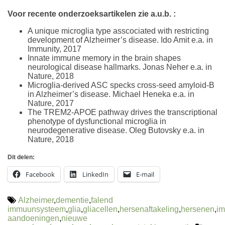
Voor recente onderzoeksartikelen zie a.u.b. :
A unique microglia type asscociated with restricting
development of Alzheimer’s disease. Ido Amit e.a. in
Immunity, 2017
Innate immune memory in the brain shapes
neurological disease hallmarks. Jonas Neher e.a. in
Nature, 2018
Microglia-derived ASC specks cross-seed amyloid-B
in Alzheimer’s disease. Michael Heneka e.a. in
Nature, 2017
The TREM2-APOE pathway drives the transcriptional
phenotype of dysfunctional microglia in
neurodegenerative disease. Oleg Butovsky e.a. in
Nature, 2018
Dit delen:
Facebook
LinkedIn
E-mail
Alzheimer
,
dementie
,
falend
immuunsysteem
,
glia
,
gliacellen
,
hersenaftakeling
,
hersenen
,
im
aandoeningen
,
nieuwe