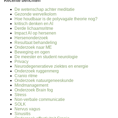
Recente berichten
De wetenschap achter meditatie
Gezonde wervelkolom
Hoe houdbaar is de polyvagale theorie nog?
kritisch denken en AI
Derde lichaamsritme
Impact AI op hersenen
Hersenonderzoek
Resultaat behandeling
Onderzoek naar ME
Beweging en ogen
De meester en student neurologie
Privacy
Neurodegeneratieve ziektes en energie
Onderzoek ruggenmerg
Cranio ritme
Onderzoek natuurgeneeskunde
Mindmanagement
Onderzoek Brain fog
Stress
Non-verbale communicatie
SOLK
Nervus vagus
Sinusitis