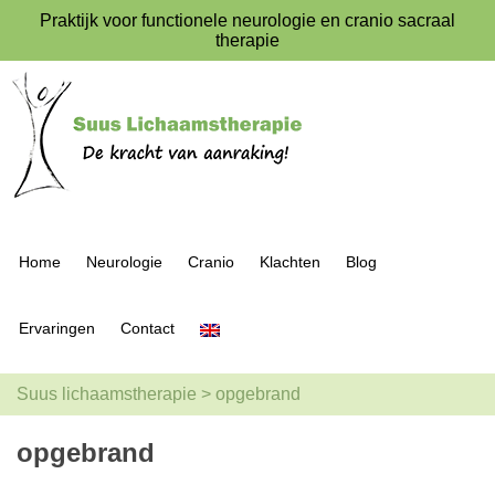
Praktijk voor functionele neurologie en cranio sacraal
therapie
Home
Neurologie
Cranio
Klachten
Blog
Ervaringen
Contact
Suus lichaamstherapie
>
opgebrand
opgebrand