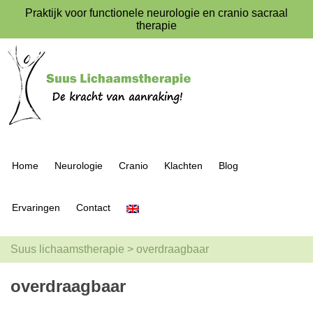
Praktijk voor functionele neurologie en cranio sacraal
therapie
Home
Neurologie
Cranio
Klachten
Blog
Ervaringen
Contact
Suus lichaamstherapie
>
overdraagbaar
overdraagbaar