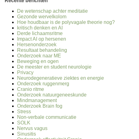
Recente berichten
De wetenschap achter meditatie
Gezonde wervelkolom
Hoe houdbaar is de polyvagale theorie nog?
kritisch denken en AI
Derde lichaamsritme
Impact AI op hersenen
Hersenonderzoek
Resultaat behandeling
Onderzoek naar ME
Beweging en ogen
De meester en student neurologie
Privacy
Neurodegeneratieve ziektes en energie
Onderzoek ruggenmerg
Cranio ritme
Onderzoek natuurgeneeskunde
Mindmanagement
Onderzoek Brain fog
Stress
Non-verbale communicatie
SOLK
Nervus vagus
Sinusitis