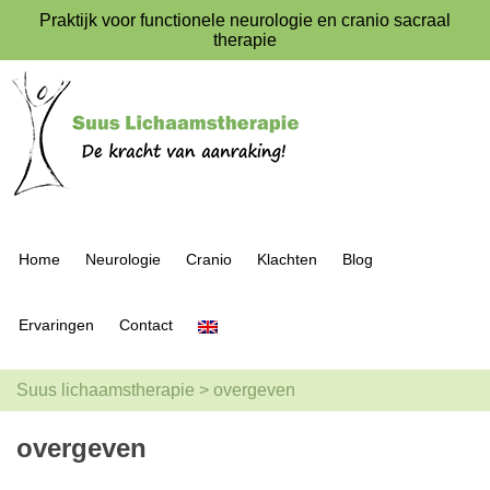
Praktijk voor functionele neurologie en cranio sacraal
therapie
Home
Neurologie
Cranio
Klachten
Blog
Ervaringen
Contact
Suus lichaamstherapie
>
overgeven
overgeven