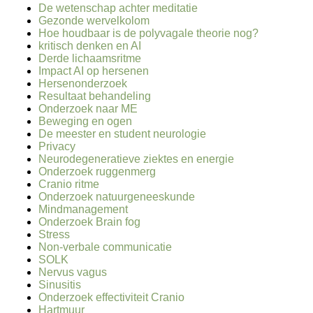
De wetenschap achter meditatie
Gezonde wervelkolom
Hoe houdbaar is de polyvagale theorie nog?
kritisch denken en AI
Derde lichaamsritme
Impact AI op hersenen
Hersenonderzoek
Resultaat behandeling
Onderzoek naar ME
Beweging en ogen
De meester en student neurologie
Privacy
Neurodegeneratieve ziektes en energie
Onderzoek ruggenmerg
Cranio ritme
Onderzoek natuurgeneeskunde
Mindmanagement
Onderzoek Brain fog
Stress
Non-verbale communicatie
SOLK
Nervus vagus
Sinusitis
Onderzoek effectiviteit Cranio
Hartmuur