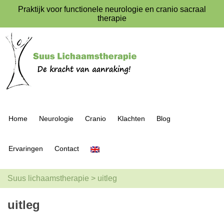
Praktijk voor functionele neurologie en cranio sacraal
therapie
Home
Neurologie
Cranio
Klachten
Blog
Ervaringen
Contact
Suus lichaamstherapie
>
uitleg
uitleg