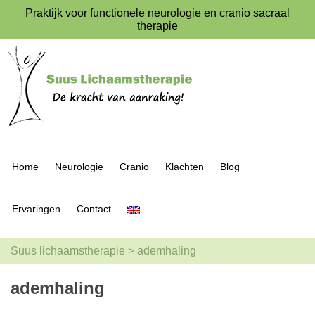
Praktijk voor functionele neurologie en cranio sacraal
therapie
Home
Neurologie
Cranio
Klachten
Blog
Ervaringen
Contact
Suus lichaamstherapie
>
ademhaling
ademhaling